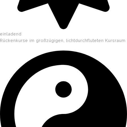
einladend
Rückenkurse im großzügigen, lichtdurchfluteten Kursraum