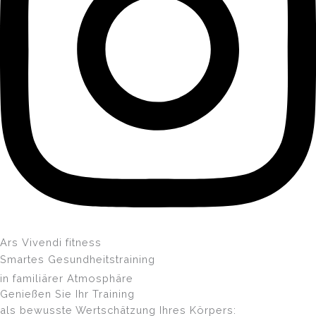
Ars Vivendi fitness
Smartes Gesundheitstraining
in familiärer Atmosphäre
Genießen Sie Ihr Training
als bewusste Wertschätzung Ihres Körpers: