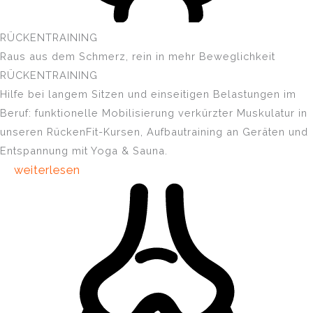
RÜCKENTRAINING
Raus aus dem Schmerz, rein in mehr Beweglichkeit
RÜCKENTRAINING
Hilfe bei langem Sitzen und einseitigen Belastungen im
Beruf: funktionelle Mobilisierung verkürzter Muskulatur in
unseren RückenFit-Kursen, Aufbautraining an Geräten und
Entspannung mit Yoga & Sauna.
weiterlesen