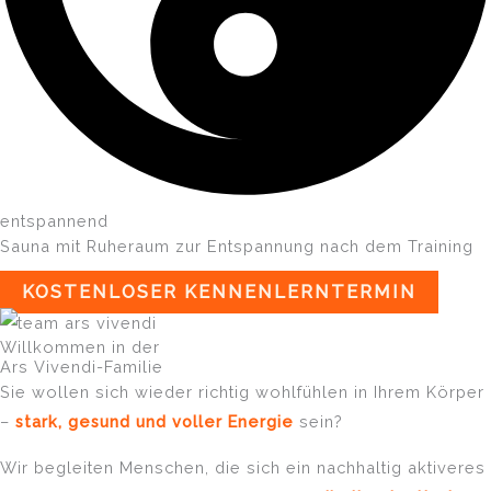
entspannend
Sauna mit Ruheraum zur Entspannung nach dem Training
KOSTENLOSER KENNENLERNTERMIN
Willkommen in der
Ars Vivendi-Familie
Sie wollen sich wieder richtig wohlfühlen in Ihrem Körper
–
stark, gesund und voller Energie
sein?
Wir begleiten Menschen, die sich ein nachhaltig aktiveres