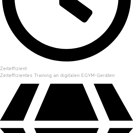
Zeiteffizient
Zeiteffizientes Training an digitalen EGYM-Geräten