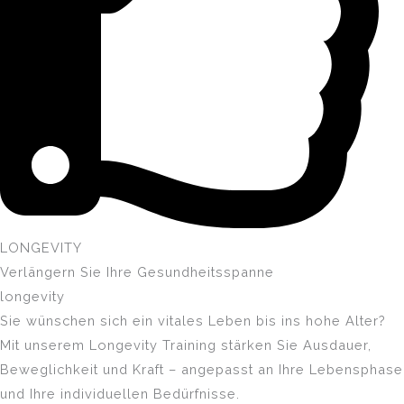
LONGEVITY
Verlängern Sie Ihre Gesundheitsspanne
longevity
Sie wünschen sich ein vitales Leben bis ins hohe Alter?
Mit unserem Longevity Training stärken Sie Ausdauer,
Beweglichkeit und Kraft – angepasst an Ihre Lebensphase
und Ihre individuellen Bedürfnisse.