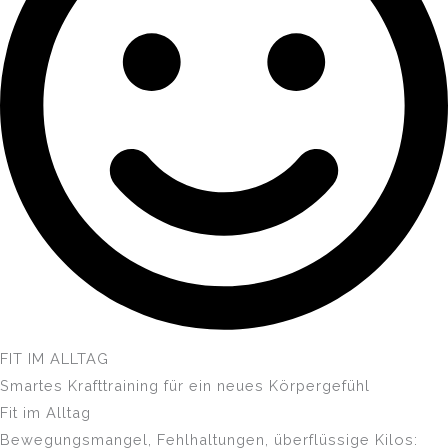
FIT IM ALLTAG
Smartes Krafttraining für ein neues Körpergefühl
Fit im Alltag
Bewegungsmangel, Fehlhaltungen, überflüssige Kilos: