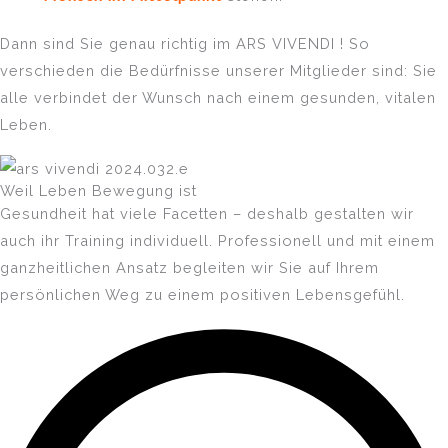
Dann sind Sie genau richtig im ARS VIVENDI ! So
verschieden die Bedürfnisse unserer Mitglieder sind: Sie
alle verbindet der Wunsch nach einem gesunden, vitalen
Leben.
Weil Leben Bewegung ist
Gesundheit hat viele Facetten – deshalb gestalten wir
auch ihr Training individuell. Professionell und mit einem
ganzheitlichen Ansatz begleiten wir Sie auf Ihrem
persönlichen Weg zu einem positiven Lebensgefühl.