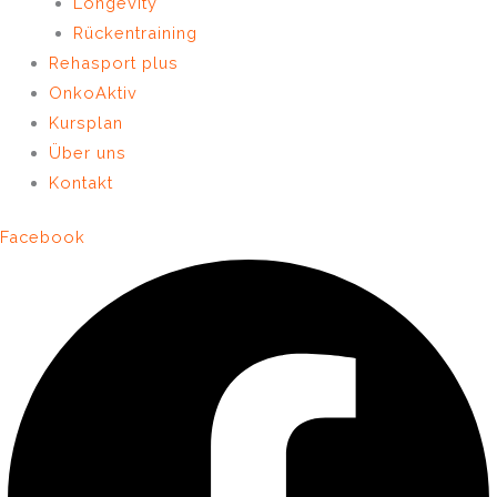
Longevity
Rückentraining
Rehasport plus
OnkoAktiv
Kursplan
Über uns
Kontakt
Facebook